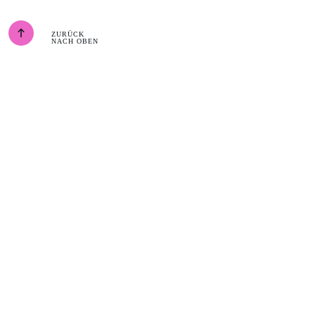
ZURÜCK
NACH OBEN
Privatpraxis Marion
Pütz
Körpertherapeutin Heilpraktikerin &
Immunfitcoach
Syrien | Latakia
info@marion-puetz.de
+49 (0) 172 88 54 511