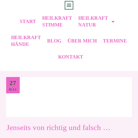
HEILKRAFT
HEILKRAFT
START
STIMME
NATUR
HEILKRAFT
BLOG
ÜBER MICH
TERMINE
HÄNDE
KONTAKT
Frühjahrskur
Schütze Dich vor Infektionen
27
MAI
Jenseits von richtig und falsch …