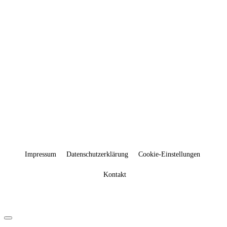
Syrien | Latakia
info@marion-
puetz.de
+49 (0) 172 88 54 511
Impressum
Datenschutzerklärung
Cookie-Einstellungen
Kontakt
Dialog