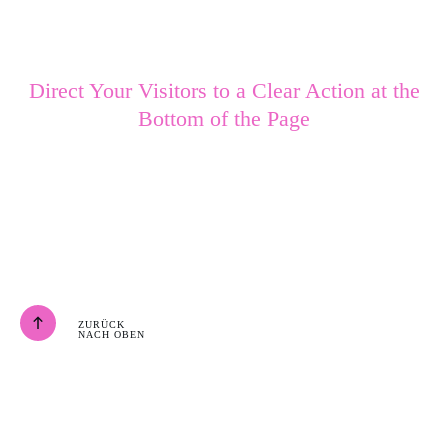
Direct Your Visitors to a Clear Action at the
Bottom of the Page
Click Here Now
ZURÜCK
NACH OBEN
Privatpraxis Marion
Pütz
Körpertherapeutin Heilpraktikerin &