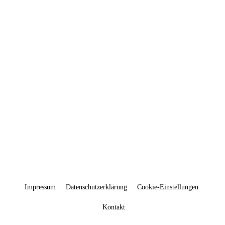
Immunfitcoach
Syrien | Latakia
info@marion-
puetz.de
+49 (0) 172 88 54 511
Impressum
Datenschutzerklärung
Cookie-Einstellungen
Kontakt