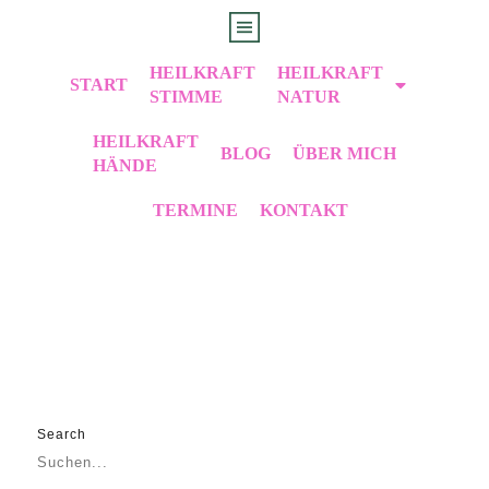
HEILKRAFT
HEILKRAFT
START
STIMME
NATUR
HEILKRAFT
BLOG
ÜBER MICH
HÄNDE
TERMINE
KONTAKT
Frühjahrskur
Schütze Dich vor Infektionen
Blog Stimmliebe
Search